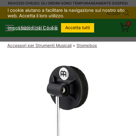
Salta
NEGOZIO CHIUSO. GLI ORDINI SONO TEMPORANEAMENTE SOSPESI.
I cookie aiutano a facilitare la navigazione sul nostro sito
al
ACCEDI
web. Accetta il loro utilizzo.
contenuto
0
UKULELI.IT
Accetta tutti
Impostazioni dei Cookie
Accessori per Strumenti Musicali
»
Stompbox