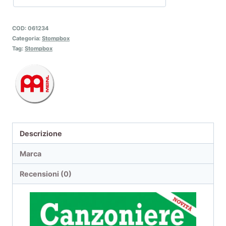
COD:
061234
Categoria:
Stompbox
Tag:
Stompbox
Descrizione
Marca
Recensioni (0)