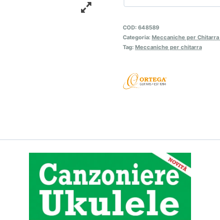
COD:
648589
Categoria:
Meccaniche per Chitarra 
Tag:
Meccaniche per chitarra