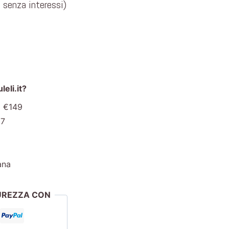
e senza interessi)
eli.it?
a €149
€7
ana
CUREZZA CON