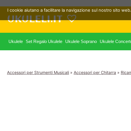
Salta
I cookie aiutano a facilitare la navigazione sul nostro sito web. 
al
UKULELI.IT
contenuto
Ukulele
Set Regalo Ukulele
Ukulele Soprano
Ukulele Concert
Accessori per Strumenti Musicali
»
Accessori per Chitarra
»
Ricam