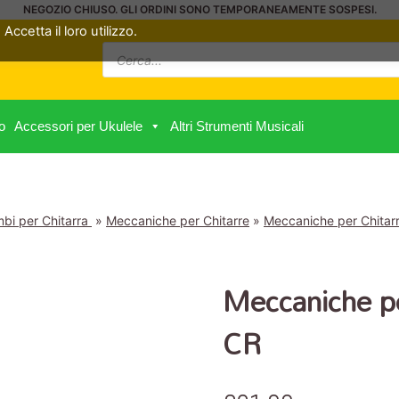
NEGOZIO CHIUSO. GLI ORDINI SONO TEMPORANEAMENTE SOSPESI.
Accetta il loro utilizzo.
Ricerca
prodotti
o
Accessori per Ukulele
Altri Strumenti Musicali
bi per Chitarra
»
Meccaniche per Chitarre
»
Meccaniche per Chitarra
Meccaniche p
CR