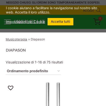
Salta
NEGOZIO CHIUSO. GLI ORDINI SONO TEMPORANEAMENTE SOSPESI.
I cookie aiutano a facilitare la navigazione sul nostro sito
al
ACCEDI
web. Accetta il loro utilizzo.
contenuto
0
UKULELI.IT
Accetta tutti
Impostazioni dei Cookie
Musicoterapia
»
Diapason
DIAPASON
Visualizzazione di 1-16 di 75 risultati