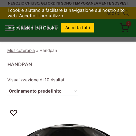
Salta
NEGOZIO CHIUSO. GLI ORDINI SONO TEMPORANEAMENTE SOSPESI.
I cookie aiutano a facilitare la navigazione sul nostro sito
al
ACCEDI
web. Accetta il loro utilizzo.
contenuto
0
UKULELI.IT
Accetta tutti
Impostazioni dei Cookie
Musicoterapia
»
Handpan
HANDPAN
Visualizzazione di 10 risultati