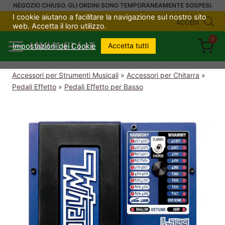
Salta
NEGOZIO CHIUSO. GLI ORDINI SONO TEMPORANEAMENTE SOSPESI.
I cookie aiutano a facilitare la navigazione sul nostro sito
al
ACCEDI
web. Accetta il loro utilizzo.
contenuto
0
UKULELI.IT
Accetta tutti
Impostazioni dei Cookie
Accessori per Strumenti Musicali
»
Accessori per Chitarra
»
Pedali Effetto
»
Pedali Effetto per Basso