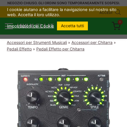
Salta
NEGOZIO CHIUSO. GLI ORDINI SONO TEMPORANEAMENTE SOSPESI.
I cookie aiutano a facilitare la navigazione sul nostro sito
al
ACCEDI
web. Accetta il loro utilizzo.
contenuto
0
UKULELI.IT
Accetta tutti
Impostazioni dei Cookie
Accessori per Strumenti Musicali
»
Accessori per Chitarra
»
Pedali Effetto
»
Pedali Effetto per Chitarra