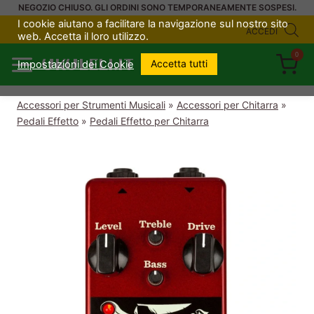
Salta
NEGOZIO CHIUSO. GLI ORDINI SONO TEMPORANEAMENTE SOSPESI.
I cookie aiutano a facilitare la navigazione sul nostro sito
al
ACCEDI
web. Accetta il loro utilizzo.
contenuto
0
UKULELI.IT
Accetta tutti
Impostazioni dei Cookie
Accessori per Strumenti Musicali
»
Accessori per Chitarra
»
Pedali Effetto
»
Pedali Effetto per Chitarra