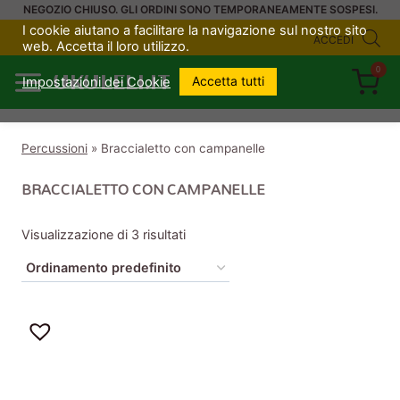
Salta
NEGOZIO CHIUSO. GLI ORDINI SONO TEMPORANEAMENTE SOSPESI.
I cookie aiutano a facilitare la navigazione sul nostro sito
al
ACCEDI
web. Accetta il loro utilizzo.
contenuto
0
UKULELI.IT
Accetta tutti
Impostazioni dei Cookie
Percussioni
»
Braccialetto con campanelle
BRACCIALETTO CON CAMPANELLE
Visualizzazione di 3 risultati