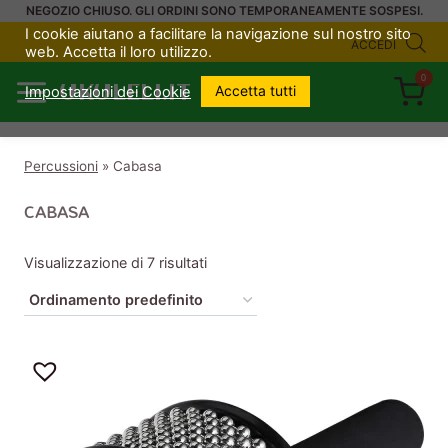
Salta
NEGOZIO CHIUSO. GLI ORDINI SONO TEMPORANEAMENTE SOSPESI.
I cookie aiutano a facilitare la navigazione sul nostro sito
al
ACCEDI
web. Accetta il loro utilizzo.
contenuto
0
UKULELI.IT
Accetta tutti
Impostazioni dei Cookie
Percussioni
»
Cabasa
CABASA
Visualizzazione di 7 risultati