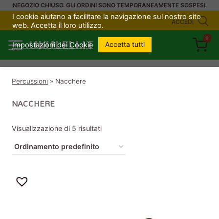
Salta
NEGOZIO CHIUSO. GLI ORDINI SONO TEMPORANEAMENTE SOSPESI.
I cookie aiutano a facilitare la navigazione sul nostro sito
al
ACCEDI
web. Accetta il loro utilizzo.
contenuto
0
UKULELI.IT
Accetta tutti
Impostazioni dei Cookie
Percussioni
»
Nacchere
NACCHERE
Visualizzazione di 5 risultati