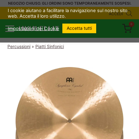
Salta
NEGOZIO CHIUSO. GLI ORDINI SONO TEMPORANEAMENTE SOSPESI.
I cookie aiutano a facilitare la navigazione sul nostro sito
al
ACCEDI
web. Accetta il loro utilizzo.
contenuto
0
UKULELI.IT
Accetta tutti
Impostazioni dei Cookie
Percussioni
»
Piatti Sinfonici