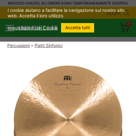
Salta
NEGOZIO CHIUSO. GLI ORDINI SONO TEMPORANEAMENTE SOSPESI.
I cookie aiutano a facilitare la navigazione sul nostro sito
al
ACCEDI
web. Accetta il loro utilizzo.
contenuto
0
UKULELI.IT
Accetta tutti
Impostazioni dei Cookie
Percussioni
»
Piatti Sinfonici