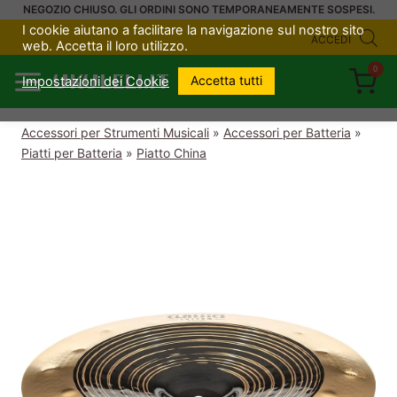
Salta
NEGOZIO CHIUSO. GLI ORDINI SONO TEMPORANEAMENTE SOSPESI.
I cookie aiutano a facilitare la navigazione sul nostro sito
al
ACCEDI
web. Accetta il loro utilizzo.
contenuto
0
UKULELI.IT
Accetta tutti
Impostazioni dei Cookie
Accessori per Strumenti Musicali
»
Accessori per Batteria
»
Piatti per Batteria
»
Piatto China