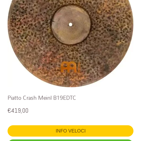
Piatto Crash Meinl B19EDTC
€
419,00
INFO VELOCI