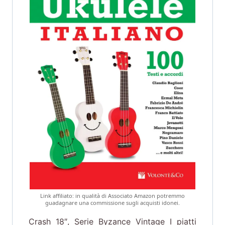
Link affiliato: in qualità di Associato Amazon potremmo
guadagnare una commissione sugli acquisti idonei.
Crash 18″, Serie Byzance Vintage I piatti