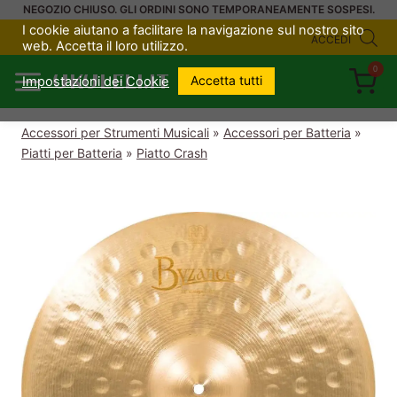
Salta
NEGOZIO CHIUSO. GLI ORDINI SONO TEMPORANEAMENTE SOSPESI.
I cookie aiutano a facilitare la navigazione sul nostro sito
al
ACCEDI
web. Accetta il loro utilizzo.
contenuto
0
UKULELI.IT
Accetta tutti
Impostazioni dei Cookie
Accessori per Strumenti Musicali
»
Accessori per Batteria
»
Piatti per Batteria
»
Piatto Crash