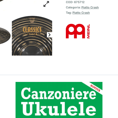
COD:
675712
Categoria:
Piatto Crash
Tag:
Piatto Crash