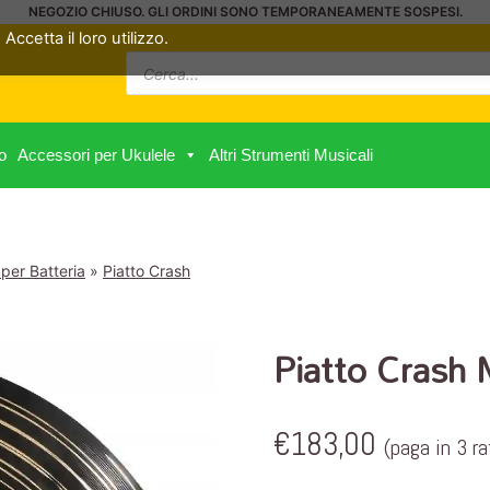
NEGOZIO CHIUSO. GLI ORDINI SONO TEMPORANEAMENTE SOSPESI.
Accetta il loro utilizzo.
Ricerca
prodotti
o
Accessori per Ukulele
Altri Strumenti Musicali
 per Batteria
»
Piatto Crash
Piatto Cras
€
183,00
(paga in 3 r