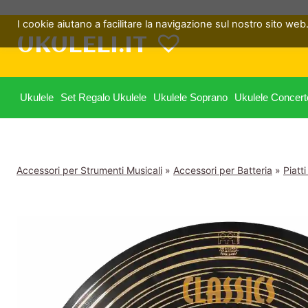
Salta
I cookie aiutano a facilitare la navigazione sul nostro sito web. 
al
UKULELI.IT
contenuto
Ukulele
Set Regalo Ukulele
Ukulele Soprano
Ukulele Concert
Accessori per Strumenti Musicali
»
Accessori per Batteria
»
Piatti