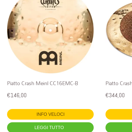
Piatto Crash Meinl CC16EMC-B
Piatto Cra
€
146,00
€
344,00
INFO VELOCI
LEGGI TUTTO