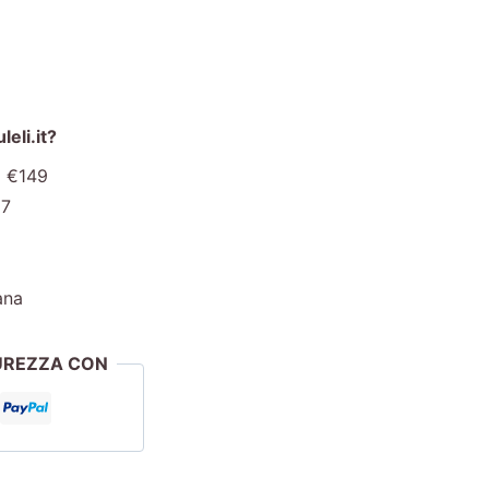
eli.it?
a €149
€7
ana
CUREZZA CON