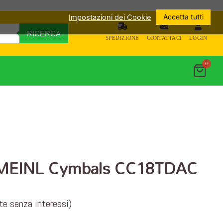
Accetta tutti
Impostazioni dei Cookie
RICERCA
SPEDIZIONE
CONTATTACI
LOGIN
0
h MEINL Cymbals CC18TDAC
ate senza interessi)