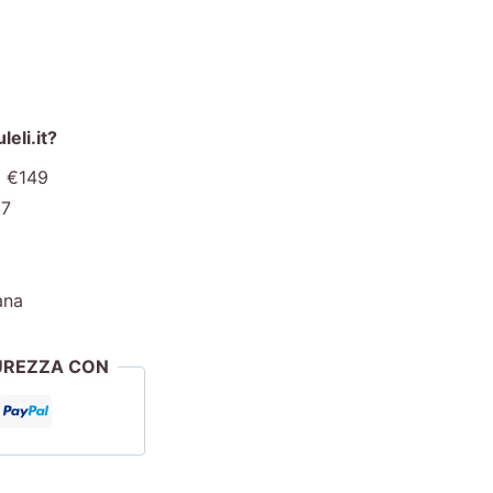
eli.it?
a €149
€7
ana
CUREZZA CON