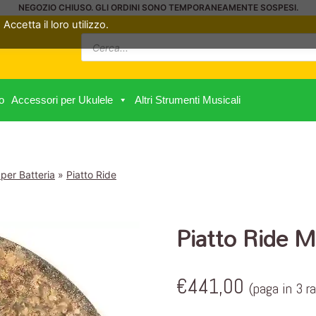
NEGOZIO CHIUSO. GLI ORDINI SONO TEMPORANEAMENTE SOSPESI.
Accetta il loro utilizzo.
Ricerca
prodotti
o
Accessori per Ukulele
Altri Strumenti Musicali
 per Batteria
»
Piatto Ride
Piatto Ride 
€
441,00
(paga in 3 r