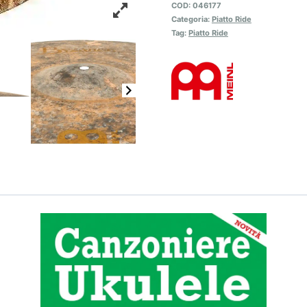
COD:
046177
Categoria:
Piatto Ride
Tag:
Piatto Ride