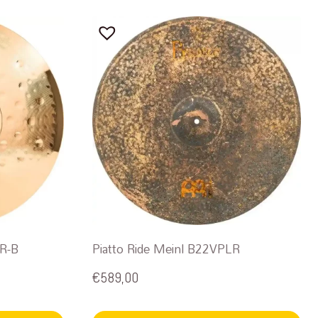
MR-B
Piatto Ride Meinl B22VPLR
€
589,00