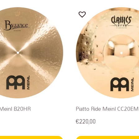
e Meinl B20HR
Piatto Ride Meinl CC20E
€
220,00