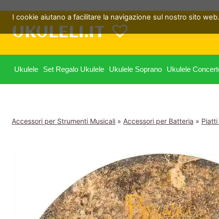
Salta
I cookie aiutano a facilitare la navigazione sul nostro sito web. 
al
UKULELI.IT
contenuto
Ukulele
Set Regalo Ukulele
Ukulele Soprano
Ukulele Concert
Accessori per Strumenti Musicali
»
Accessori per Batteria
»
Piatti