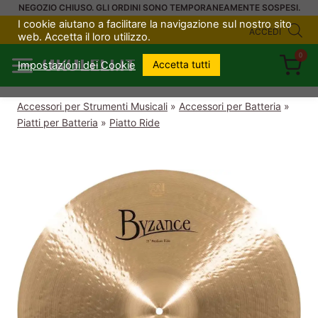
Salta
NEGOZIO CHIUSO. GLI ORDINI SONO TEMPORANEAMENTE SOSPESI.
I cookie aiutano a facilitare la navigazione sul nostro sito
al
ACCEDI
web. Accetta il loro utilizzo.
contenuto
0
UKULELI.IT
Accetta tutti
Impostazioni dei Cookie
Accessori per Strumenti Musicali
»
Accessori per Batteria
»
Piatti per Batteria
»
Piatto Ride