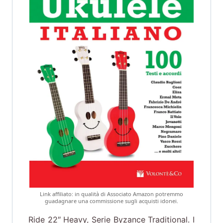
Link affiliato: in qualità di Associato Amazon potremmo
guadagnare una commissione sugli acquisti idonei.
Ride 22″ Heavy, Serie Byzance Traditional. I