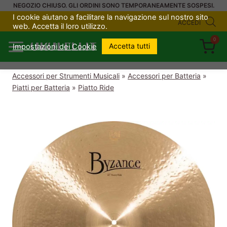
Salta
NEGOZIO CHIUSO. GLI ORDINI SONO TEMPORANEAMENTE SOSPESI.
I cookie aiutano a facilitare la navigazione sul nostro sito
al
ACCEDI
web. Accetta il loro utilizzo.
contenuto
0
UKULELI.IT
Accetta tutti
Impostazioni dei Cookie
Accessori per Strumenti Musicali
»
Accessori per Batteria
»
Piatti per Batteria
»
Piatto Ride