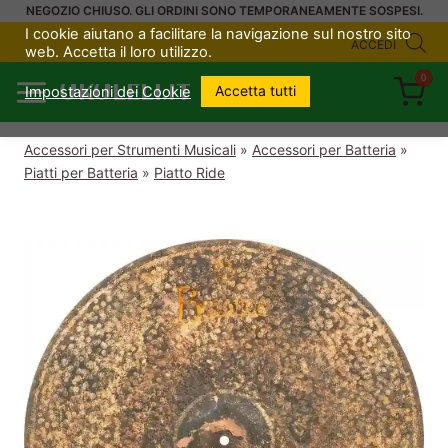
Salta
NEGOZIO CHIUSO. GLI ORDINI SONO TEMPORANEAMENTE SOSPESI.
I cookie aiutano a facilitare la navigazione sul nostro sito
al
ACCEDI
web. Accetta il loro utilizzo.
contenuto
0
UKULELI.IT
Accetta tutti
Impostazioni dei Cookie
Accessori per Strumenti Musicali
»
Accessori per Batteria
»
Piatti per Batteria
»
Piatto Ride