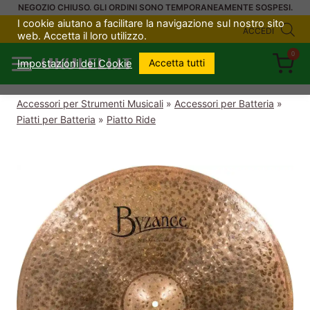
Salta
NEGOZIO CHIUSO. GLI ORDINI SONO TEMPORANEAMENTE SOSPESI.
I cookie aiutano a facilitare la navigazione sul nostro sito
al
ACCEDI
web. Accetta il loro utilizzo.
contenuto
0
UKULELI.IT
Accetta tutti
Impostazioni dei Cookie
Accessori per Strumenti Musicali
»
Accessori per Batteria
»
Piatti per Batteria
»
Piatto Ride