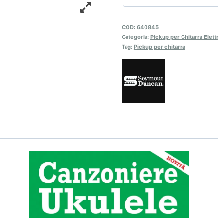
COD:
640845
Categoria:
Pickup per Chitarra Elett
Tag:
Pickup per chitarra