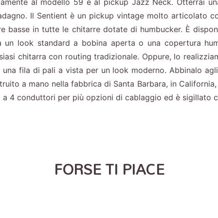
ttamente al modello 59 e al pickup Jazz Neck. Otterrai un
uadagno. Il Sentient è un pickup vintage molto articolato
 basse in tutte le chitarre dotate di humbucker. È disponi
a un look standard a bobina aperta o una copertura hum
siasi chitarra con routing tradizionale. Oppure, lo realizz
 una fila di pali a vista per un look moderno. Abbinalo ag
uito a mano nella fabbrica di Santa Barbara, in California, i
o a 4 conduttori per più opzioni di cablaggio ed è sigillato 
FORSE TI PIACE