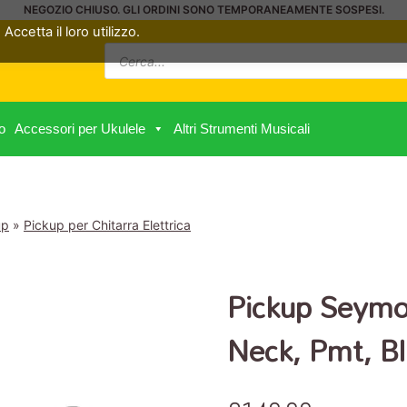
NEGOZIO CHIUSO. GLI ORDINI SONO TEMPORANEAMENTE SOSPESI.
Accetta il loro utilizzo.
Ricerca
prodotti
o
Accessori per Ukulele
Altri Strumenti Musicali
up
»
Pickup per Chitarra Elettrica
Pickup Seymo
Neck, Pmt, Bl