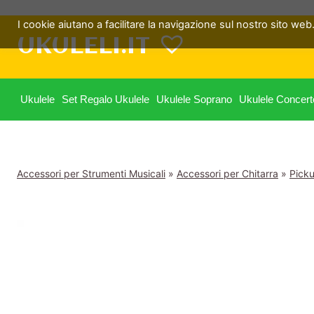
Salta
I cookie aiutano a facilitare la navigazione sul nostro sito web. 
al
UKULELI.IT
contenuto
Ukulele
Set Regalo Ukulele
Ukulele Soprano
Ukulele Concert
Accessori per Strumenti Musicali
»
Accessori per Chitarra
»
Pick