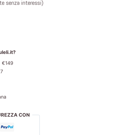
ate senza interessi)
eli.it?
a €149
€7
ana
CUREZZA CON