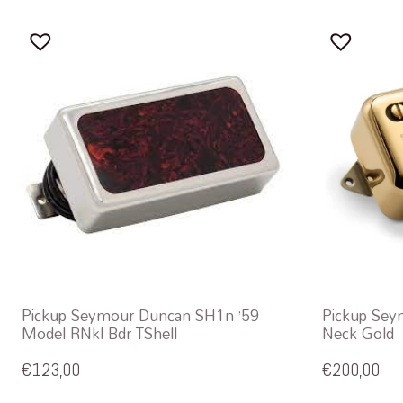
Pickup Seymour Duncan SH1n ’59
Pickup Sey
Model RNkl Bdr TShell
Neck Gold
€
123,00
€
200,00