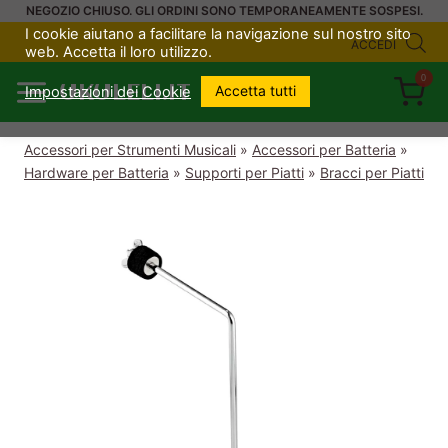
Salta
NEGOZIO CHIUSO. GLI ORDINI SONO TEMPORANEAMENTE SOSPESI.
I cookie aiutano a facilitare la navigazione sul nostro sito
al
ACCEDI
web. Accetta il loro utilizzo.
contenuto
0
UKULELI.IT
Accetta tutti
Impostazioni dei Cookie
Accessori per Strumenti Musicali
»
Accessori per Batteria
»
Hardware per Batteria
»
Supporti per Piatti
»
Bracci per Piatti