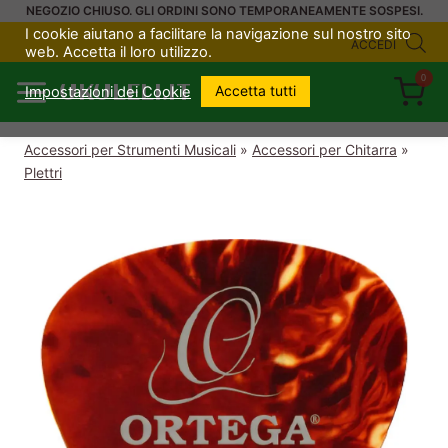
Salta
NEGOZIO CHIUSO. GLI ORDINI SONO TEMPORANEAMENTE SOSPESI.
I cookie aiutano a facilitare la navigazione sul nostro sito
al
ACCEDI
web. Accetta il loro utilizzo.
contenuto
0
UKULELI.IT
Accetta tutti
Impostazioni dei Cookie
Accessori per Strumenti Musicali
»
Accessori per Chitarra
»
Plettri