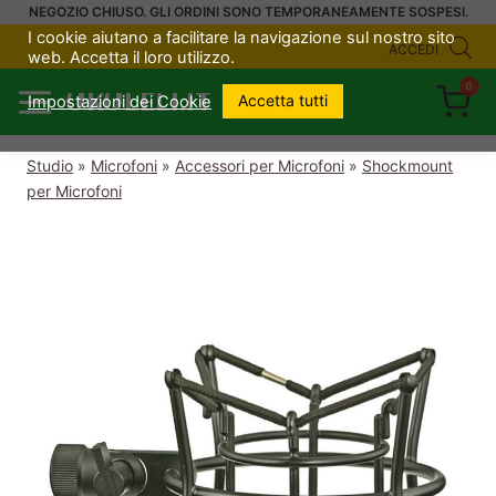
Salta
NEGOZIO CHIUSO. GLI ORDINI SONO TEMPORANEAMENTE SOSPESI.
I cookie aiutano a facilitare la navigazione sul nostro sito
al
ACCEDI
web. Accetta il loro utilizzo.
contenuto
0
UKULELI.IT
Accetta tutti
Impostazioni dei Cookie
Studio
»
Microfoni
»
Accessori per Microfoni
»
Shockmount
per Microfoni