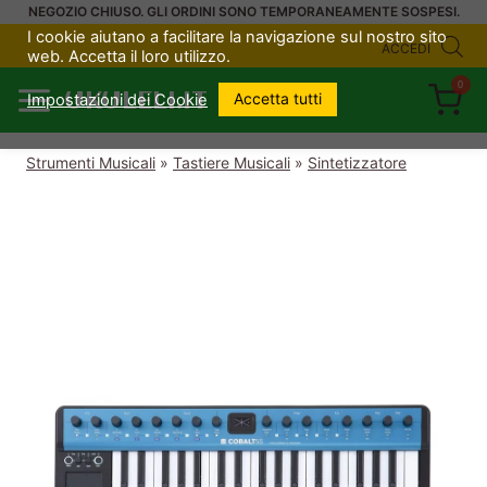
Salta
NEGOZIO CHIUSO. GLI ORDINI SONO TEMPORANEAMENTE SOSPESI.
I cookie aiutano a facilitare la navigazione sul nostro sito
al
ACCEDI
web. Accetta il loro utilizzo.
contenuto
0
UKULELI.IT
Accetta tutti
Impostazioni dei Cookie
Strumenti Musicali
»
Tastiere Musicali
»
Sintetizzatore