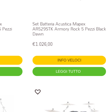
ex
Set Batteria Acustica Mapex
 Pezzi
AR529STK Armory Rock 5 Pezzi Black
Dawn
€
1.026,00
INFO VELOCI
LEGGI TUTTO