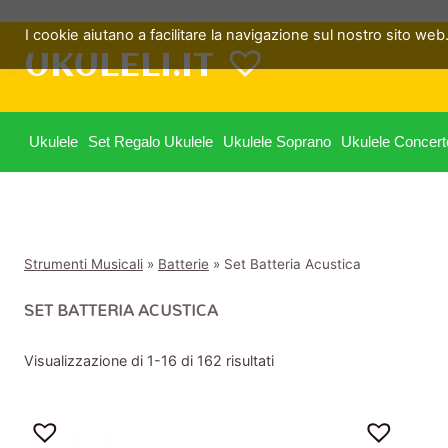
Salta
I cookie aiutano a facilitare la navigazione sul nostro sito web. 
al
UKULELI.IT
contenuto
Ukulele
Set Regalo Ukulele
Ukulele Soprano
Ukulele Concert
Strumenti Musicali
»
Batterie
»
Set Batteria Acustica
SET BATTERIA ACUSTICA
Visualizzazione di 1-16 di 162 risultati