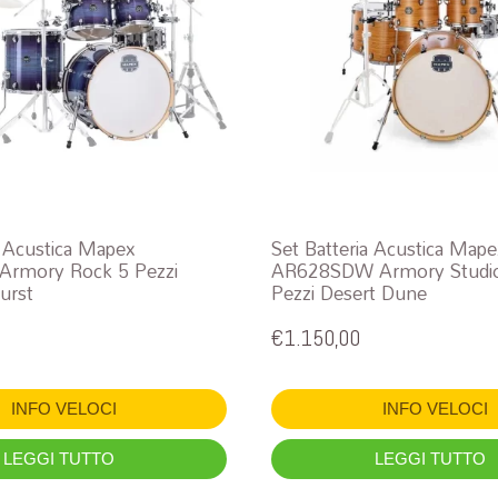
a Acustica Mapex
Set Batteria Acustica Map
rmory Rock 5 Pezzi
AR628SDW Armory Studio
urst
Pezzi Desert Dune
€
1.150,00
INFO VELOCI
INFO VELOCI
LEGGI TUTTO
LEGGI TUTTO