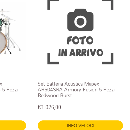
ex
Set Batteria Acustica Mapex
5 Pezzi
AR504SRA Armory Fusion 5 Pezzi
Redwood Burst
€
1.026,00
INFO VELOCI