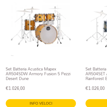
Set Batteria Acustica Mapex
Set Batteri
AR504SDW Armory Fusion 5 Pezzi
AR504SET A
Desert Dune
Rainforest 
€
1.026,00
€
1.026,00
INFO VELOCI