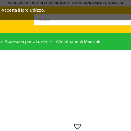
NEGOZIO CHIUSO. GLI ORDINI SONO TEMPORANEAMENTE SOSPESI.
Accetta il loro utilizzo.
Ricerca
prodotti
o
Accessori per Ukulele
Altri Strumenti Musicali