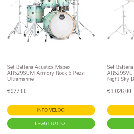
Set Batteria Acustica Mapex
Set Batteri
AR529SUM Armory Rock 5 Pezzi
AR529SVL A
Ultramarine
Night Sky B
€
977,00
€
1.026,00
INFO VELOCI
LEGGI TUTTO