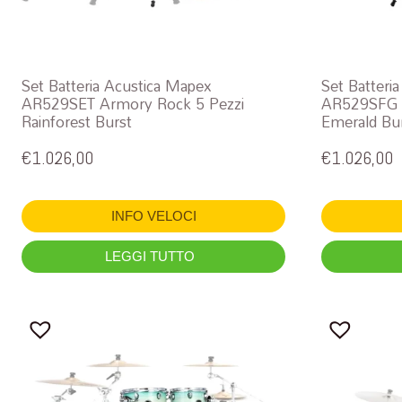
Set Batteria Acustica Mapex
Set Batteri
AR529SET Armory Rock 5 Pezzi
AR529SFG A
Rainforest Burst
Emerald Bu
€
1.026,00
€
1.026,00
INFO VELOCI
LEGGI TUTTO