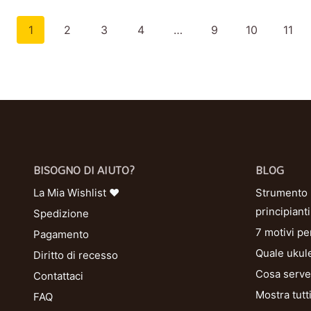
1
2
3
4
…
9
10
11
BISOGNO DI AIUTO?
BLOG
La Mia Wishlist ❤
Strumento U
principianti
Spedizione
7 motivi pe
Pagamento
Quale ukule
Diritto di recesso
Cosa serve 
Contattaci
Mostra tutt
FAQ