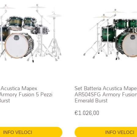
a Acustica Mapex
Set Batteria Acustica Map
rmory Fusion 5 Pezzi
AR504SFG Armory Fusion 
Burst
Emerald Burst
€
1.026,00
INFO VELOCI
INFO VELOCI