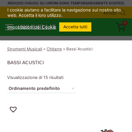
Salta
NEGOZIO CHIUSO. GLI ORDINI SONO TEMPORANEAMENTE SOSPESI.
I cookie aiutano a facilitare la navigazione sul nostro sito
al
ACCEDI
web. Accetta il loro utilizzo.
contenuto
0
UKULELI.IT
Accetta tutti
Impostazioni dei Cookie
Strumenti Musicali
»
Chitarre
»
Bassi Acustici
BASSI ACUSTICI
Visualizzazione di 15 risultati