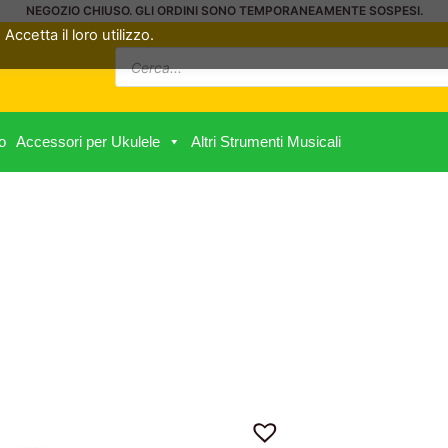
NEGOZIO CHIUSO. GLI ORDINI SONO TEMPORANEAMENTE SOSPESI.
Accetta il loro utilizzo.
Ricerca
prodotti
o
Accessori per Ukulele
Altri Strumenti Musicali