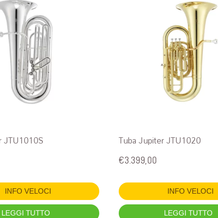
er JTU1010S
Tuba Jupiter JTU1020
€
3.399,00
INFO VELOCI
INFO VELOCI
LEGGI TUTTO
LEGGI TUTTO