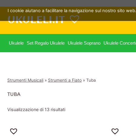
Salta
I cookie aiutano a facilitare la navigazione sul nostro sito web. 
al
UKULELI.IT
contenuto
Ukulele
Set Regalo Ukulele
Ukulele Soprano
Ukulele Concert
Strumenti Musicali
»
Strumenti a Fiato
»
Tuba
TUBA
Visualizzazione di 13 risultati