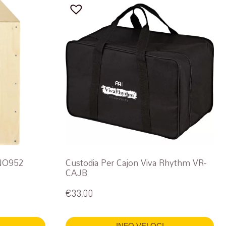
INO952
Custodia Per Cajon Viva Rhythm VR-
CAJB
€
33,00
INFO VELOCI