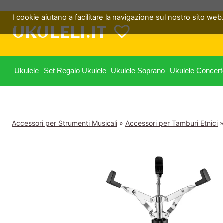
Salta
I cookie aiutano a facilitare la navigazione sul nostro sito web. 
al
UKULELI.IT
contenuto
Ukulele
Set Regalo Ukulele
Ukulele Soprano
Ukulele Concert
Accessori per Strumenti Musicali
»
Accessori per Tamburi Etnici