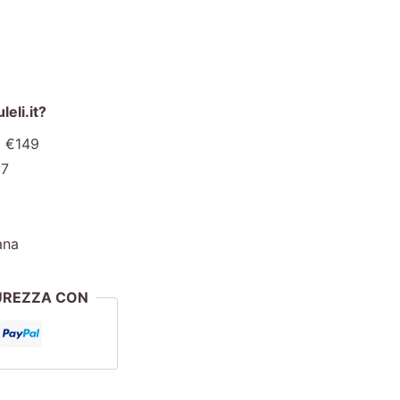
eli.it?
a €149
€7
ana
CUREZZA CON