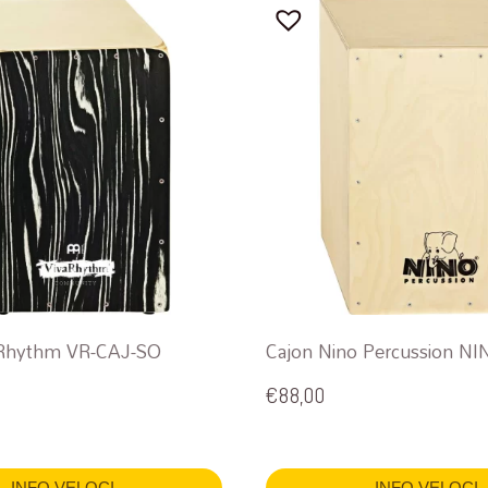
 Rhythm VR-CAJ-SO
Cajon Nino Percussion N
€
88,00
INFO VELOCI
INFO VELOCI