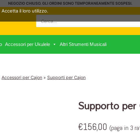
NEGOZIO CHIUSO. GLI ORDINI SONO TEMPORANEAMENTE SOSPESI.
Accetta il loro utilizzo.
Ricerca
prodotti
o
Accessori per Ukulele
Altri Strumenti Musicali
»
Accessori per Cajon
»
Supporti per Cajon
Supporto per
€
156,00
(paga in 3 ra