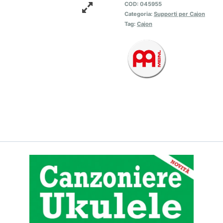
COD:
045955
Categoria:
Supporti per Cajon
Tag:
Cajon