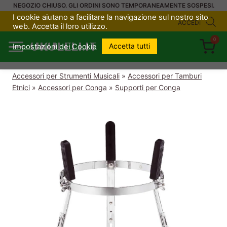
Salta
NEGOZIO CHIUSO. GLI ORDINI SONO TEMPORANEAMENTE SOSPESI.
I cookie aiutano a facilitare la navigazione sul nostro sito
al
ACCEDI
web. Accetta il loro utilizzo.
contenuto
0
UKULELI.IT
Accetta tutti
Impostazioni dei Cookie
Accessori per Strumenti Musicali
»
Accessori per Tamburi
Etnici
»
Accessori per Conga
»
Supporti per Conga