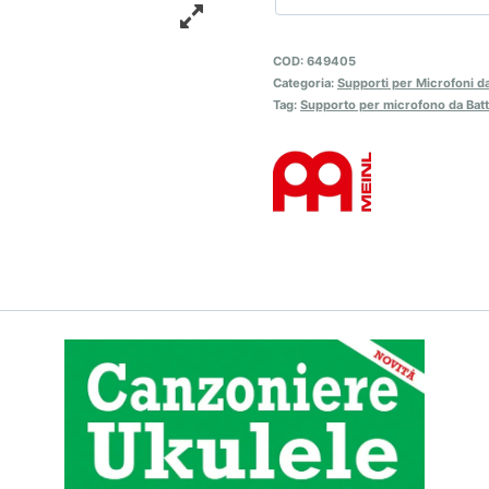
COD:
649405
Categoria:
Supporti per Microfoni da
Tag:
Supporto per microfono da Batt