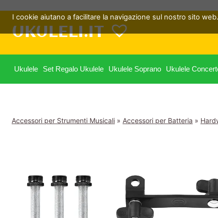
Salta
I cookie aiutano a facilitare la navigazione sul nostro sito web. 
al
UKULELI.IT
contenuto
Ukulele
Set Regalo Ukulele
Ukulele Soprano
Ukulele Concert
Accessori per Strumenti Musicali
»
Accessori per Batteria
»
Hardw