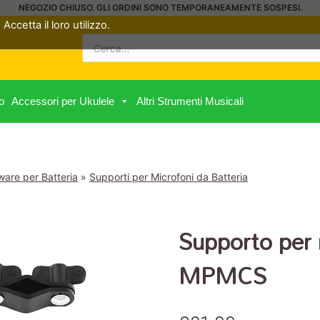
NEGOZIO CHIUSO. GLI ORDINI SONO TEMPORANEAMENTE SOSPESI.
Accetta il loro utilizzo.
Ricerca
prodotti
o
Accessori per Ukulele
Altri Strumenti Musicali
are per Batteria
»
Supporti per Microfoni da Batteria
Supporto per 
MPMCS