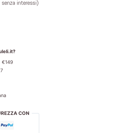
e senza interessi)
eli.it?
a €149
€7
ana
CUREZZA CON