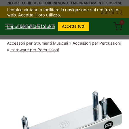
Salta
NEGOZIO CHIUSO. GLI ORDINI SONO TEMPORANEAMENTE SOSPESI.
I cookie aiutano a facilitare la navigazione sul nostro sito
al
ACCEDI
web. Accetta il loro utilizzo.
contenuto
0
UKULELI.IT
Accetta tutti
Impostazioni dei Cookie
Accessori per Strumenti Musicali
»
Accessori per Percussioni
»
Hardware per Percussioni