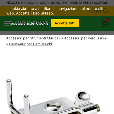
Salta
NEGOZIO CHIUSO. GLI ORDINI SONO TEMPORANEAMENTE SOSPESI.
I cookie aiutano a facilitare la navigazione sul nostro sito
al
ACCEDI
web. Accetta il loro utilizzo.
contenuto
0
UKULELI.IT
Accetta tutti
Impostazioni dei Cookie
Accessori per Strumenti Musicali
»
Accessori per Percussioni
»
Hardware per Percussioni