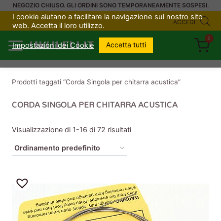
Salta
NEGOZIO CHIUSO. GLI ORDINI SONO TEMPORANEAMENTE SOSPESI.
I cookie aiutano a facilitare la navigazione sul nostro sito
al
ACCEDI
web. Accetta il loro utilizzo.
contenuto
0
UKULELI.IT
Accetta tutti
Impostazioni dei Cookie
Prodotti taggati “Corda Singola per chitarra acustica”
CORDA SINGOLA PER CHITARRA ACUSTICA
Visualizzazione di 1-16 di 72 risultati