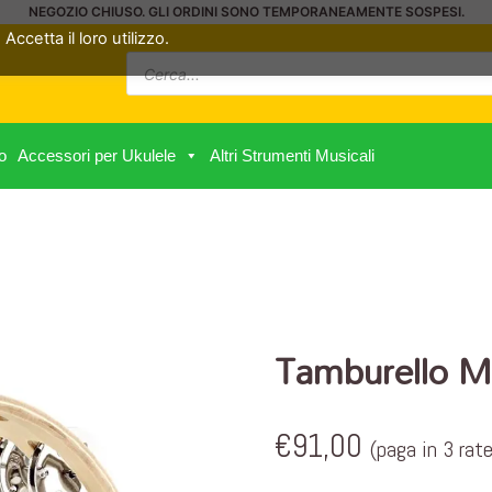
NEGOZIO CHIUSO. GLI ORDINI SONO TEMPORANEAMENTE SOSPESI.
Accetta il loro utilizzo.
Ricerca
prodotti
o
Accessori per Ukulele
Altri Strumenti Musicali
Tamburello M
€
91,00
(paga in 3 rat