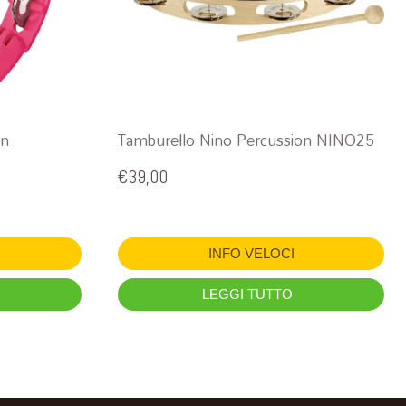
on
Tamburello Nino Percussion NINO25
€
39,00
INFO VELOCI
LEGGI TUTTO