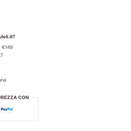
eli.it?
a €149
€7
ana
CUREZZA CON