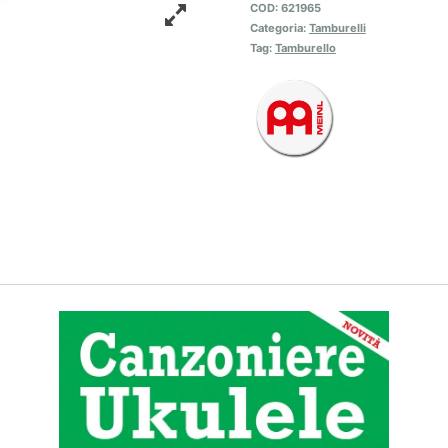
COD:
621965
Categoria:
Tamburelli
Tag:
Tamburello