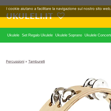
Salta
I cookie aiutano a facilitare la navigazione sul nostro sito web. 
al
UKULELI.IT
contenuto
Ukulele
Set Regalo Ukulele
Ukulele Soprano
Ukulele Concert
Percussioni
»
Tamburelli