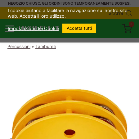
Salta
NEGOZIO CHIUSO. GLI ORDINI SONO TEMPORANEAMENTE SOSPESI.
I cookie aiutano a facilitare la navigazione sul nostro sito
al
ACCEDI
web. Accetta il loro utilizzo.
contenuto
0
UKULELI.IT
Accetta tutti
Impostazioni dei Cookie
Percussioni
»
Tamburelli