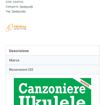
COD:
048702
Categoria:
Tamburelli
Tag:
Tamburello
Descrizione
Marca
Recensioni (0)