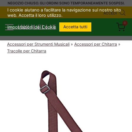
Salta
NEGOZIO CHIUSO. GLI ORDINI SONO TEMPORANEAMENTE SOSPESI.
I cookie aiutano a facilitare la navigazione sul nostro sito
al
ACCEDI
web. Accetta il loro utilizzo.
contenuto
0
UKULELI.IT
Accetta tutti
Impostazioni dei Cookie
Accessori per Strumenti Musicali
»
Accessori per Chitarra
»
Tracolle per Chitarra