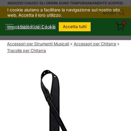
Salta
NEGOZIO CHIUSO. GLI ORDINI SONO TEMPORANEAMENTE SOSPESI.
I cookie aiutano a facilitare la navigazione sul nostro sito
al
ACCEDI
web. Accetta il loro utilizzo.
contenuto
0
UKULELI.IT
Accetta tutti
Impostazioni dei Cookie
Accessori per Strumenti Musicali
»
Accessori per Chitarra
»
Tracolle per Chitarra