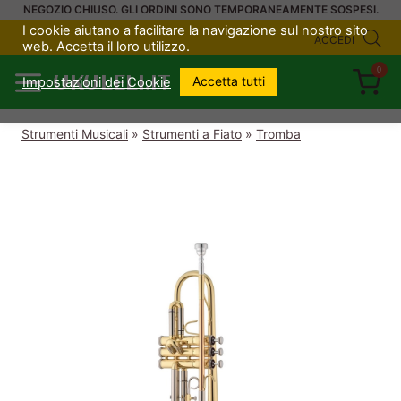
Salta
NEGOZIO CHIUSO. GLI ORDINI SONO TEMPORANEAMENTE SOSPESI.
I cookie aiutano a facilitare la navigazione sul nostro sito
al
ACCEDI
web. Accetta il loro utilizzo.
contenuto
0
UKULELI.IT
Accetta tutti
Impostazioni dei Cookie
Strumenti Musicali
»
Strumenti a Fiato
»
Tromba