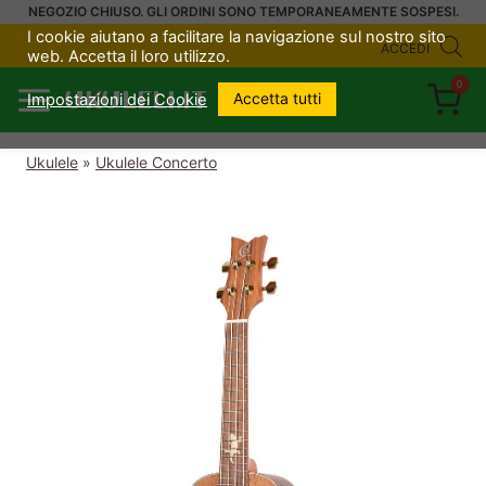
Salta
NEGOZIO CHIUSO. GLI ORDINI SONO TEMPORANEAMENTE SOSPESI.
I cookie aiutano a facilitare la navigazione sul nostro sito
al
ACCEDI
web. Accetta il loro utilizzo.
contenuto
0
UKULELI.IT
Accetta tutti
Impostazioni dei Cookie
Ukulele
»
Ukulele Concerto