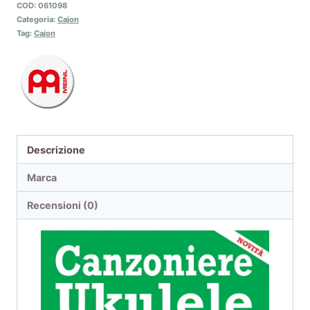
COD:
061098
Categoria:
Cajon
Tag:
Cajon
Descrizione
Marca
Recensioni (0)