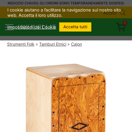
Salta
NEGOZIO CHIUSO. GLI ORDINI SONO TEMPORANEAMENTE SOSPESI.
I cookie aiutano a facilitare la navigazione sul nostro sito
al
ACCEDI
web. Accetta il loro utilizzo.
contenuto
0
UKULELI.IT
Accetta tutti
Impostazioni dei Cookie
Strumenti Folk
»
Tamburi Etnici
»
Cajon