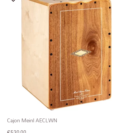
Cajon Meinl AECLWN
€
530,00