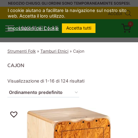
Salta
NEGOZIO CHIUSO. GLI ORDINI SONO TEMPORANEAMENTE SOSPESI.
I cookie aiutano a facilitare la navigazione sul nostro sito
al
ACCEDI
web. Accetta il loro utilizzo.
contenuto
0
UKULELI.IT
Accetta tutti
Impostazioni dei Cookie
Strumenti Folk
»
Tamburi Etnici
»
Cajon
CAJON
Visualizzazione di 1-16 di 124 risultati