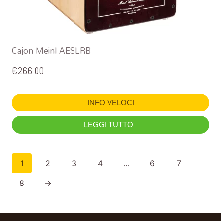
Cajon Meinl AESLRB
€
266,00
INFO VELOCI
LEGGI TUTTO
1
2
3
4
…
6
7
8
→