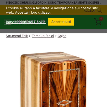
Salta
NEGOZIO CHIUSO. GLI ORDINI SONO TEMPORANEAMENTE SOSPESI.
I cookie aiutano a facilitare la navigazione sul nostro sito
al
ACCEDI
web. Accetta il loro utilizzo.
contenuto
0
UKULELI.IT
Accetta tutti
Impostazioni dei Cookie
Strumenti Folk
»
Tamburi Etnici
»
Cajon