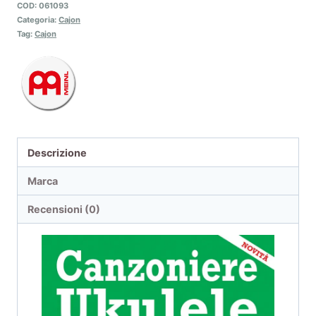
COD:
061093
Categoria:
Cajon
Tag:
Cajon
Descrizione
Marca
Recensioni (0)