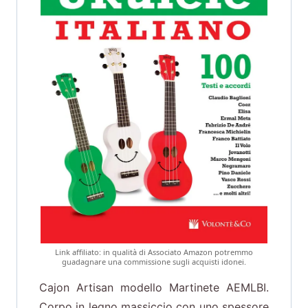
Link affiliato: in qualità di Associato Amazon potremmo
guadagnare una commissione sugli acquisti idonei.
Cajon Artisan modello Martinete AEMLBI.
Corpo in legno massiccio con uno spessore