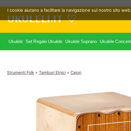
Salta
I cookie aiutano a facilitare la navigazione sul nostro sito web. 
al
UKULELI.IT
contenuto
Ukulele
Set Regalo Ukulele
Ukulele Soprano
Ukulele Concert
Strumenti Folk
»
Tamburi Etnici
»
Cajon