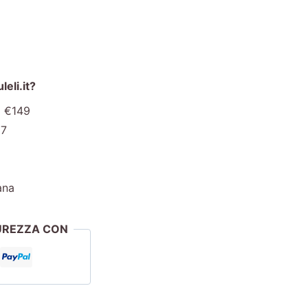
eli.it?
a €149
€7
ana
CUREZZA CON