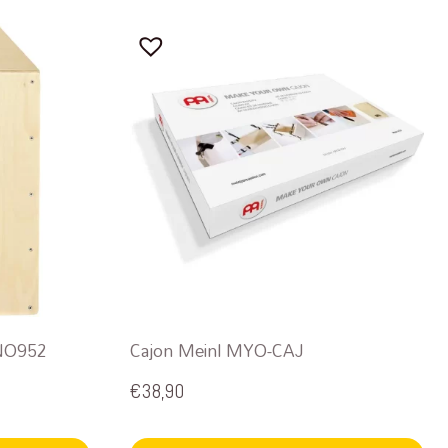
INO952
Cajon Meinl MYO-CAJ
€
38,90