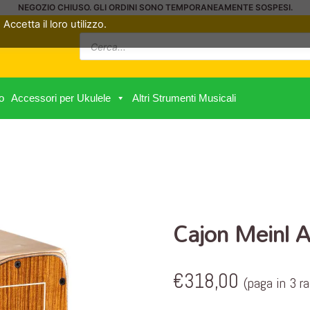
NEGOZIO CHIUSO. GLI ORDINI SONO TEMPORANEAMENTE SOSPESI.
Accetta il loro utilizzo.
Ricerca
prodotti
o
Accessori per Ukulele
Altri Strumenti Musicali
Cajon Meinl
€
318,00
(paga in 3 r