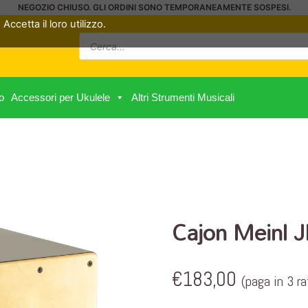
NEGOZIO CHIUSO. GLI ORDINI SONO TEMPORANEAMENTE SOSPESI.
Accetta il loro utilizzo.
Ricerca
prodotti
o
Accessori per Ukulele
Altri Strumenti Musicali
Cajon Meinl
€
183,00
(paga in 3 r