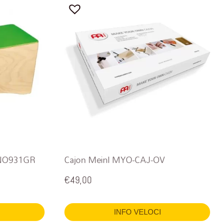
NINO931GR
Cajon Meinl MYO-CAJ-OV
€
49,00
INFO VELOCI