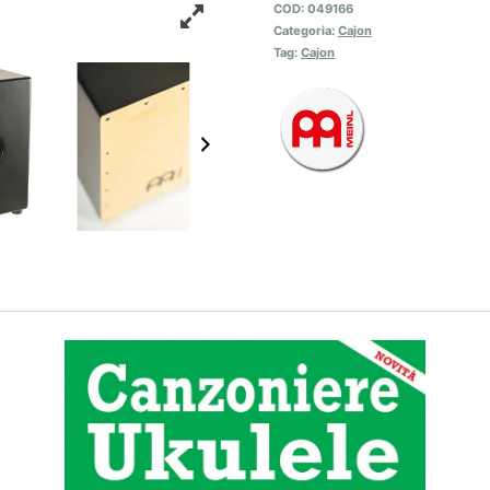
COD:
049166
Categoria:
Cajon
Tag:
Cajon