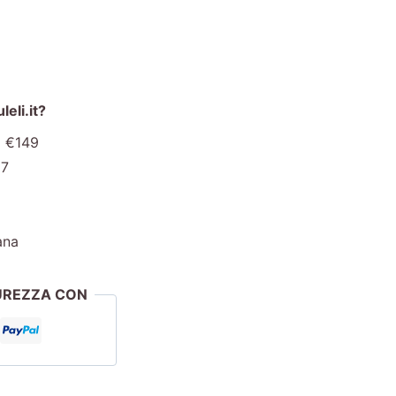
eli.it?
a €149
€7
ana
CUREZZA CON