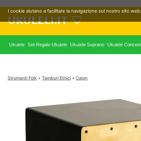
Salta
I cookie aiutano a facilitare la navigazione sul nostro sito web. 
al
UKULELI.IT
contenuto
Ukulele
Set Regalo Ukulele
Ukulele Soprano
Ukulele Concert
Strumenti Folk
»
Tamburi Etnici
»
Cajon