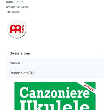
COD:
061157
Categoria:
Cajon
Tag:
Cajon
Descrizione
Marca
Recensioni (0)