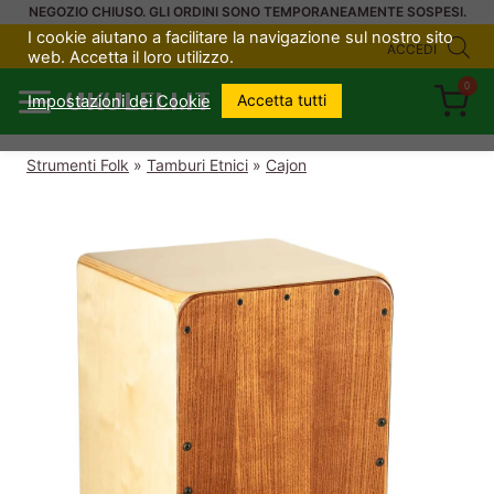
Salta
NEGOZIO CHIUSO. GLI ORDINI SONO TEMPORANEAMENTE SOSPESI.
I cookie aiutano a facilitare la navigazione sul nostro sito
al
ACCEDI
web. Accetta il loro utilizzo.
contenuto
0
UKULELI.IT
Accetta tutti
Impostazioni dei Cookie
Strumenti Folk
»
Tamburi Etnici
»
Cajon