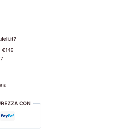
eli.it?
a €149
€7
ana
CUREZZA CON