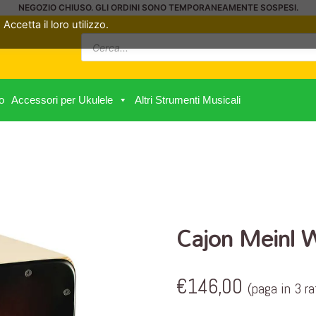
NEGOZIO CHIUSO. GLI ORDINI SONO TEMPORANEAMENTE SOSPESI.
Accetta il loro utilizzo.
Ricerca
prodotti
o
Accessori per Ukulele
Altri Strumenti Musicali
Cajon Meinl
€
146,00
(paga in 3 r