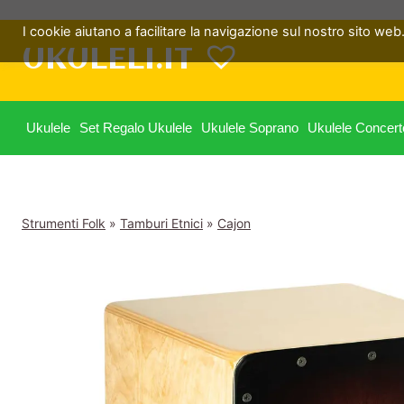
Salta
I cookie aiutano a facilitare la navigazione sul nostro sito web. 
al
UKULELI.IT
contenuto
Ukulele
Set Regalo Ukulele
Ukulele Soprano
Ukulele Concert
Strumenti Folk
»
Tamburi Etnici
»
Cajon