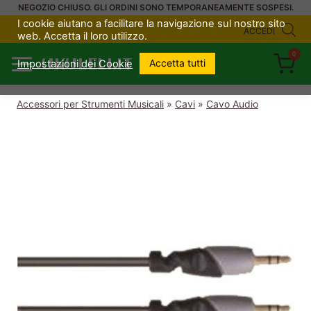
Salta
NEGOZIO CHIUSO. GLI ORDINI SONO TEMPORANEAMENTE SOSPESI.
I cookie aiutano a facilitare la navigazione sul nostro sito
al
ACCEDI
web. Accetta il loro utilizzo.
contenuto
0
UKULELI.IT
Accetta tutti
Impostazioni dei Cookie
Accessori per Strumenti Musicali
»
Cavi
»
Cavo Audio