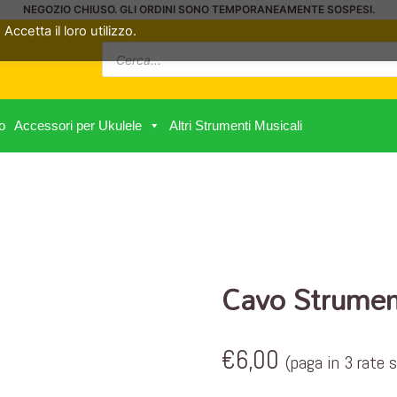
NEGOZIO CHIUSO. GLI ORDINI SONO TEMPORANEAMENTE SOSPESI.
Accetta il loro utilizzo.
Ricerca
prodotti
o
Accessori per Ukulele
Altri Strumenti Musicali
Cavo Strume
€
6,00
(paga in 3 rate 