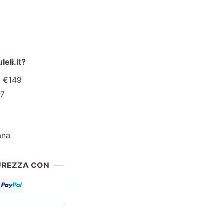
eli.it?
a €149
€7
ana
CUREZZA CON