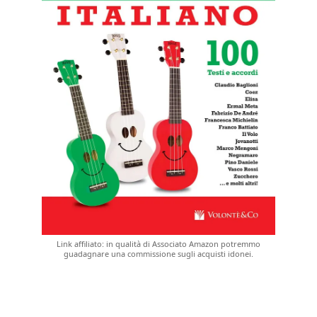
Link affiliato: in qualità di Associato Amazon potremmo
guadagnare una commissione sugli acquisti idonei.