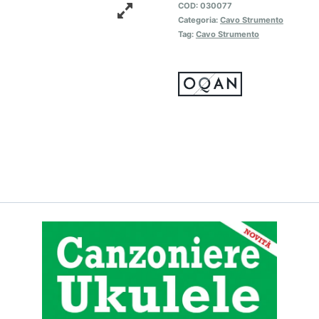
COD:
030077
Categoria:
Cavo Strumento
Tag:
Cavo Strumento