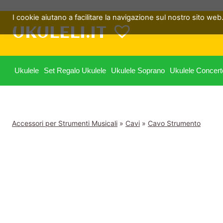
Salta
I cookie aiutano a facilitare la navigazione sul nostro sito web. 
al
UKULELI.IT
contenuto
Ukulele
Set Regalo Ukulele
Ukulele Soprano
Ukulele Concert
Accessori per Strumenti Musicali
»
Cavi
»
Cavo Strumento