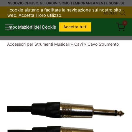
Salta
NEGOZIO CHIUSO. GLI ORDINI SONO TEMPORANEAMENTE SOSPESI.
I cookie aiutano a facilitare la navigazione sul nostro sito
al
ACCEDI
web. Accetta il loro utilizzo.
contenuto
0
UKULELI.IT
Accetta tutti
Impostazioni dei Cookie
Accessori per Strumenti Musicali
»
Cavi
»
Cavo Strumento